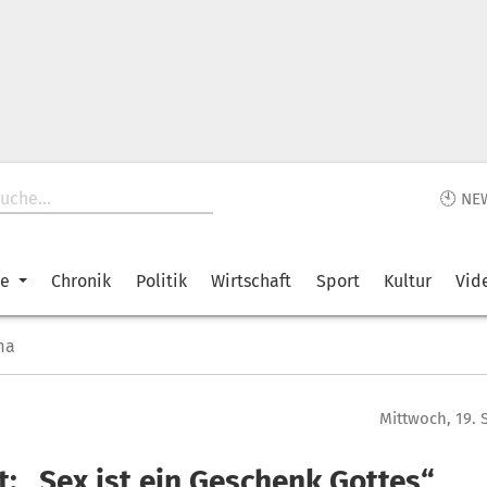
🕙 NE
ke
Chronik
Politik
Wirtschaft
Sport
Kultur
Vid
ma
Mittwoch, 19.
t: „Sex ist ein Geschenk Gottes“