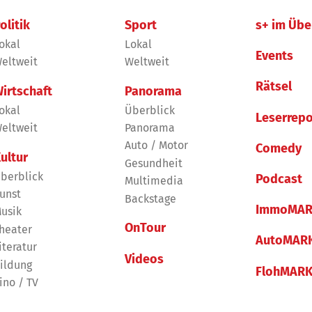
olitik
Sport
s+ im Übe
okal
Lokal
Events
eltweit
Weltweit
Rätsel
irtschaft
Panorama
okal
Überblick
Leserrepo
eltweit
Panorama
Auto / Motor
Comedy
ultur
Gesundheit
berblick
Podcast
Multimedia
unst
Backstage
ImmoMAR
usik
OnTour
heater
AutoMAR
iteratur
Videos
ildung
FlohMAR
ino / TV