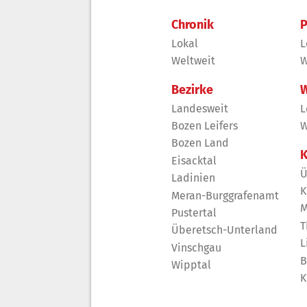
Chronik
P
Lokal
L
Weltweit
W
Bezirke
W
Landesweit
L
Bozen Leifers
W
Bozen Land
K
Eisacktal
Ü
Ladinien
K
Meran-Burggrafenamt
M
Pustertal
T
Überetsch-Unterland
L
Vinschgau
B
Wipptal
K