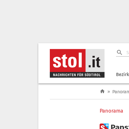
Bezir
»
Panora
Panorama

Paps