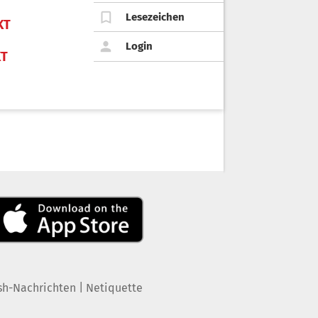
Lesezeichen
KT
Login
KT
|
sh-Nachrichten
Netiquette