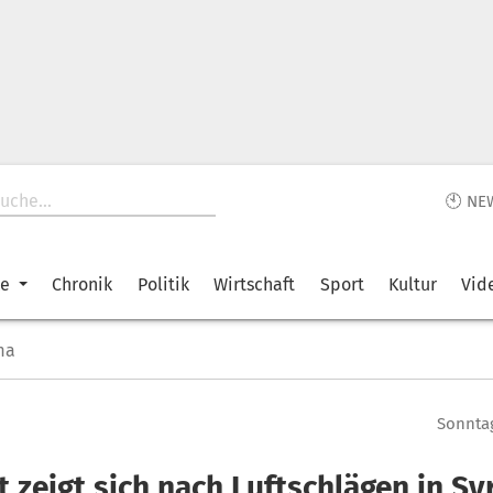
🕙 NE
ke
Chronik
Politik
Wirtschaft
Sport
Kultur
Vid
ma
Sonntag
 zeigt sich nach Luftschlägen in Sy