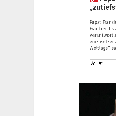
„zutief
Papst Franz
Frankreichs 
Verantwortun
einzusetzen.
Weltlage“, s