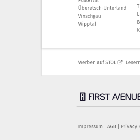
Pustertal
T
Überetsch-Unterland
L
Vinschgau
B
Wipptal
K
Werben auf STOL
Leser
Impressum
|
AGB
|
Privacy 