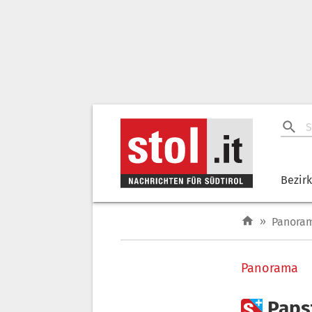
Bezir
»
Panora
Panorama

Papst