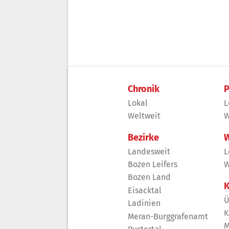
Chronik
P
Lokal
L
Weltweit
W
Bezirke
W
Landesweit
L
Bozen Leifers
W
Bozen Land
K
Eisacktal
Ü
Ladinien
K
Meran-Burggrafenamt
M