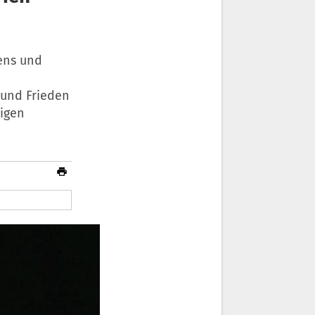
ens und
t und Frieden
tigen