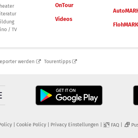
OnTour
heater
AutoMAR
iteratur
Videos
ildung
FlohMAR
ino / TV
reporter werden
Tourentipps
Policy
|
Cookie Policy
|
Privacy Einstellungen
|
|
FAQ
Pu
2