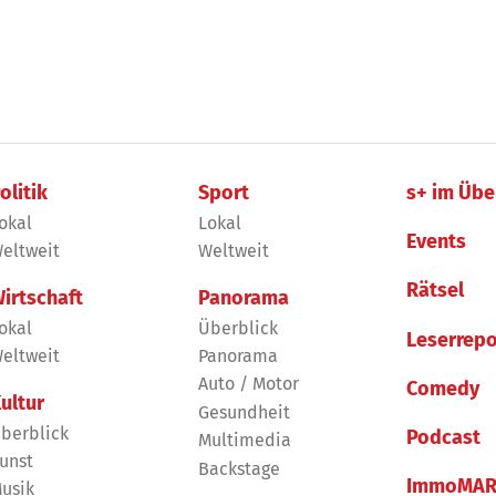
olitik
Sport
s+ im Übe
okal
Lokal
Events
eltweit
Weltweit
Rätsel
irtschaft
Panorama
okal
Überblick
Leserrepo
eltweit
Panorama
Auto / Motor
Comedy
ultur
Gesundheit
berblick
Podcast
Multimedia
unst
Backstage
ImmoMAR
usik