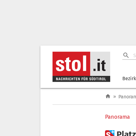
Bezir
»
Panora
Panorama

Plat