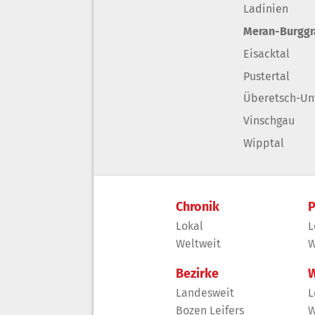
Ladinien
Meran-Burgg
Eisacktal
Pustertal
Überetsch-Un
Vinschgau
Wipptal
Chronik
P
Lokal
L
Weltweit
W
Bezirke
W
Landesweit
L
Bozen Leifers
W