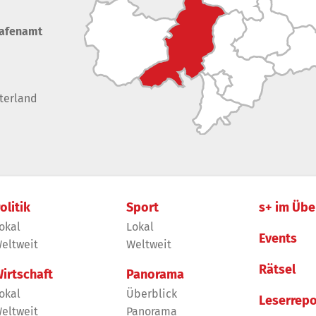
rafenamt
terland
olitik
Sport
s+ im Übe
okal
Lokal
Events
eltweit
Weltweit
Rätsel
irtschaft
Panorama
okal
Überblick
Leserrepo
eltweit
Panorama