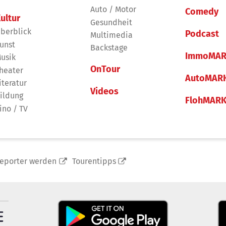
Auto / Motor
Comedy
ultur
Gesundheit
berblick
Podcast
Multimedia
unst
Backstage
ImmoMAR
usik
OnTour
heater
AutoMAR
iteratur
Videos
ildung
FlohMAR
ino / TV
reporter werden
Tourentipps