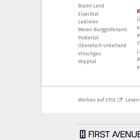
Bozen Land
K
Eisacktal
Ü
Ladinien
K
Meran-Burggrafenamt
M
Pustertal
T
Überetsch-Unterland
L
Vinschgau
B
Wipptal
K
Werben auf STOL
Leser