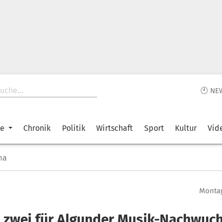
🕙 NE
ke
Chronik
Politik
Wirtschaft
Sport
Kultur
Vid
ma
Montag
z zwei für Algunder Musik-Nachwuc