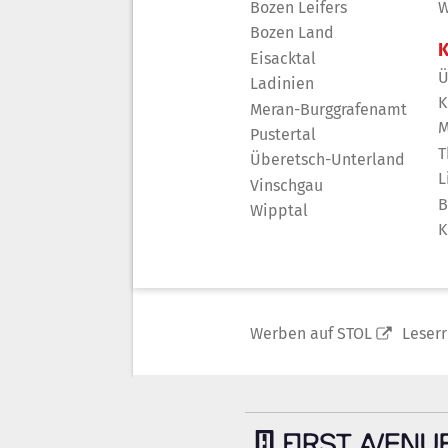
Bozen Leifers
W
Bozen Land
K
Eisacktal
Ü
Ladinien
K
Meran-Burggrafenamt
M
Pustertal
T
Überetsch-Unterland
L
Vinschgau
B
Wipptal
K
Werben auf STOL
Leser