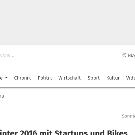
🕙 NE
ke
Chronik
Politik
Wirtschaft
Sport
Kultur
Vid
ma
Sonnta
inter 2016 mit Startups und Bikes