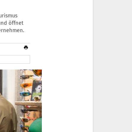
urismus
und öffnet
ternehmen.