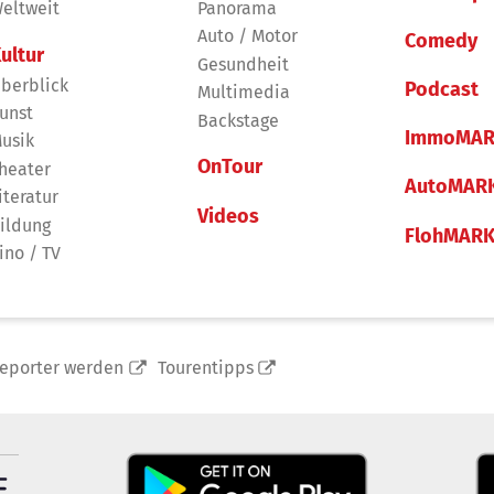
eltweit
Panorama
Auto / Motor
Comedy
ultur
Gesundheit
berblick
Podcast
Multimedia
unst
Backstage
ImmoMAR
usik
OnTour
heater
AutoMAR
iteratur
Videos
ildung
FlohMAR
ino / TV
reporter werden
Tourentipps