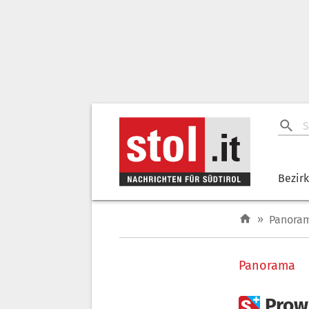
Bezir
»
Panora
Panorama

Prow