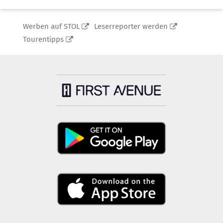
Werben auf STOL
Leserreporter werden
Tourentipps