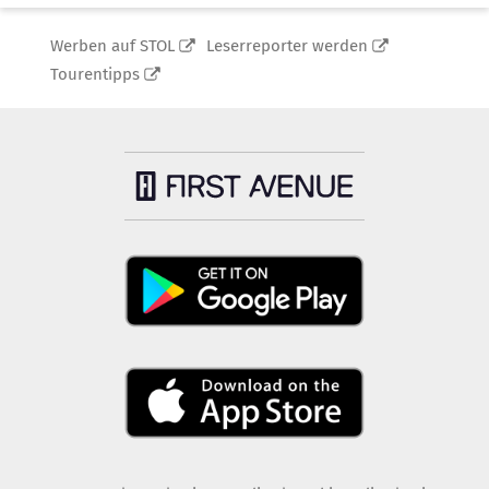
Werben auf STOL
Leserreporter werden
Tourentipps