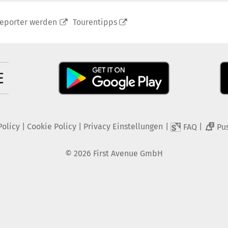
reporter werden
Tourentipps
Policy
|
Cookie Policy
|
Privacy Einstellungen
|
|
FAQ
Pu
2
©
2026
First Avenue GmbH