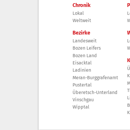
Chronik
P
Lokal
L
Weltweit
W
Bezirke
W
Landesweit
L
Bozen Leifers
W
Bozen Land
K
Eisacktal
Ü
Ladinien
K
Meran-Burggrafenamt
M
Pustertal
T
Überetsch-Unterland
L
Vinschgau
B
Wipptal
K