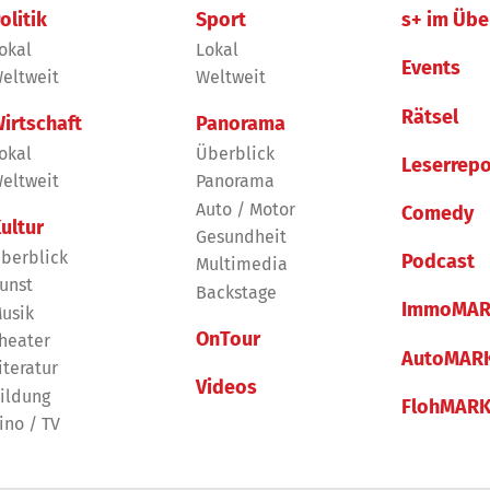
olitik
Sport
s+ im Übe
okal
Lokal
Events
eltweit
Weltweit
Rätsel
irtschaft
Panorama
okal
Überblick
Leserrepo
eltweit
Panorama
Auto / Motor
Comedy
ultur
Gesundheit
berblick
Podcast
Multimedia
unst
Backstage
ImmoMAR
usik
OnTour
heater
AutoMAR
iteratur
Videos
ildung
FlohMAR
ino / TV