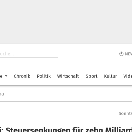
🕙 NE
ke
Chronik
Politik
Wirtschaft
Sport
Kultur
Vid
ma
Sonnta
i: Steuersenkungen für zehn Milliar