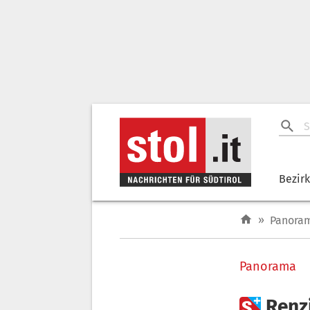
Bezir
»
Panora
Panorama

Renz