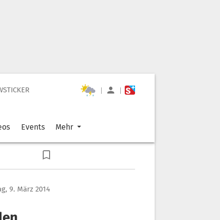
WSTICKER
|
|
eos
Events
Mehr
g, 9. März 2014
den