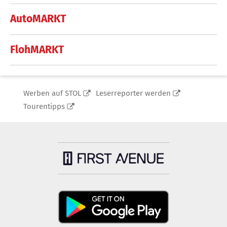
AutoMARKT
FlohMARKT
Werben auf STOL
Leserreporter werden
Tourentipps