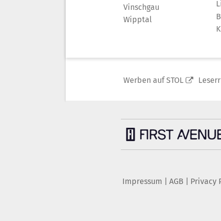
L
Vinschgau
B
Wipptal
K
Werben auf STOL
Leser
Impressum
|
AGB
|
Privacy 