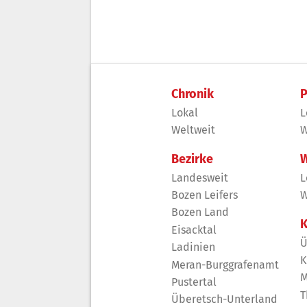
Chronik
P
Lokal
L
Weltweit
W
Bezirke
W
Landesweit
L
Bozen Leifers
W
Bozen Land
K
Eisacktal
Ü
Ladinien
K
Meran-Burggrafenamt
M
Pustertal
T
Überetsch-Unterland