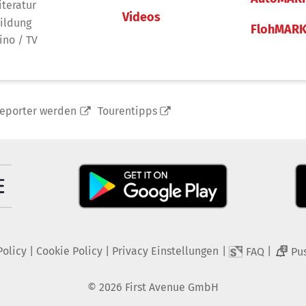
iteratur
Videos
ildung
FlohMAR
ino / TV
reporter werden
Tourentipps
Policy
|
Cookie Policy
|
Privacy Einstellungen
|
|
FAQ
Pu
2
©
2026
First Avenue GmbH