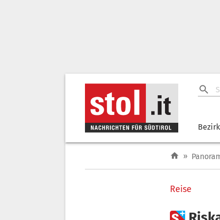
Bezir
»
Panora
Reise

Risk