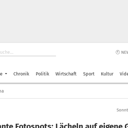
🕙 NE
ke
Chronik
Politik
Wirtschaft
Sport
Kultur
Vid
ma
Sonnta
ante Fotospots: Lächeln auf eigene 