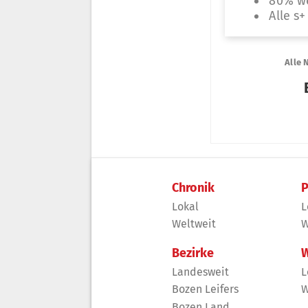
Chronik
P
Lokal
L
Weltweit
W
Bezirke
W
Landesweit
L
Bozen Leifers
W
Bozen Land