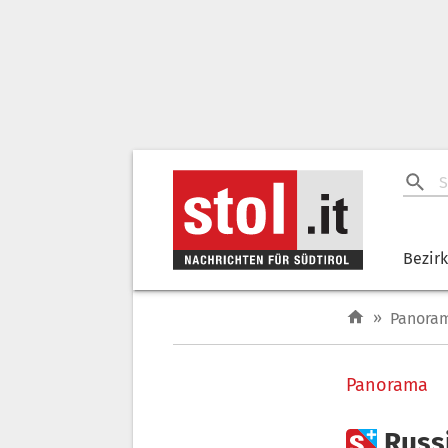
Bezir
»
Panora
Panorama

Russ