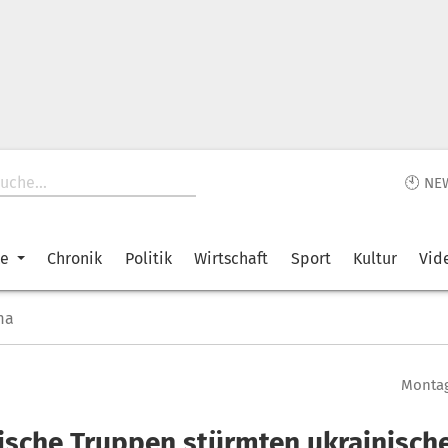
🕙 NE
ke
Chronik
Politik
Wirtschaft
Sport
Kultur
Vid
ma
Montag
ische Truppen stürmten ukrainisch