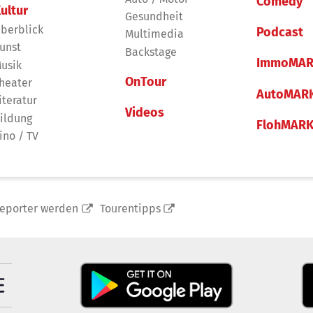
Comedy
ultur
Gesundheit
berblick
Podcast
Multimedia
unst
Backstage
ImmoMAR
usik
OnTour
heater
AutoMAR
iteratur
Videos
ildung
FlohMAR
ino / TV
reporter werden
Tourentipps