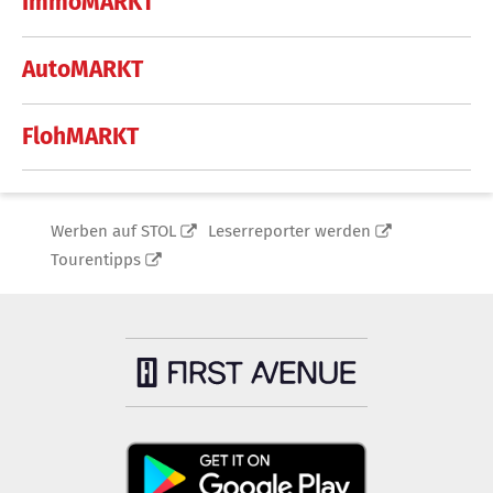
ImmoMARKT
AutoMARKT
FlohMARKT
Werben auf STOL
Leserreporter werden
Tourentipps