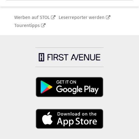
Werben auf STOL
Leserreporter werden
Tourentipps