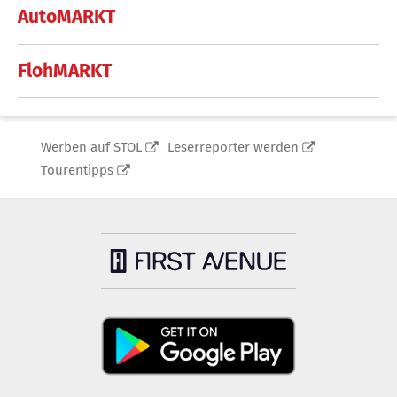
AutoMARKT
FlohMARKT
Werben auf STOL
Leserreporter werden
Tourentipps