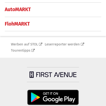
AutoMARKT
FlohMARKT
Werben auf STOL
Leserreporter werden
Tourentipps