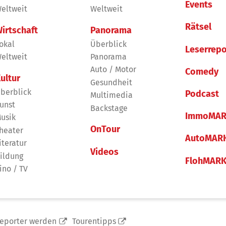
Events
eltweit
Weltweit
Rätsel
irtschaft
Panorama
okal
Überblick
Leserrepo
eltweit
Panorama
Auto / Motor
Comedy
ultur
Gesundheit
berblick
Podcast
Multimedia
unst
Backstage
ImmoMAR
usik
OnTour
heater
AutoMAR
iteratur
Videos
ildung
FlohMAR
ino / TV
reporter werden
Tourentipps