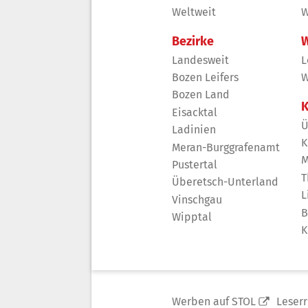
Weltweit
W
Bezirke
W
Landesweit
L
Bozen Leifers
W
Bozen Land
K
Eisacktal
Ü
Ladinien
K
Meran-Burggrafenamt
M
Pustertal
T
Überetsch-Unterland
L
Vinschgau
B
Wipptal
K
Werben auf STOL
Leser