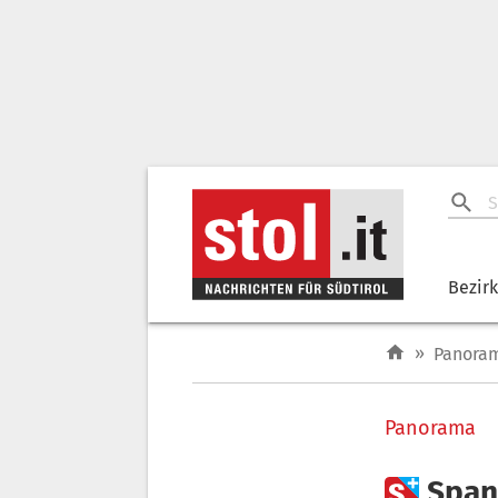
Bezir
»
Panora
Panorama

Span