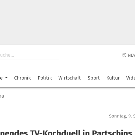
🕙 NE
ke
Chronik
Politik
Wirtschaft
Sport
Kultur
Vid
ma
Sonntag, 9.
nendes TV-Kochduell in Partschins