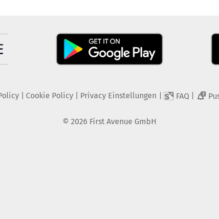
Policy
|
Cookie Policy
|
Privacy Einstellungen
|
|
FAQ
Pu
2
©
2026
First Avenue GmbH