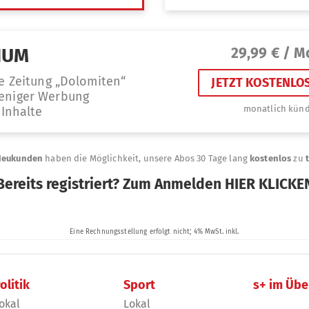
olitik
Sport
s+ im Übe
okal
Lokal