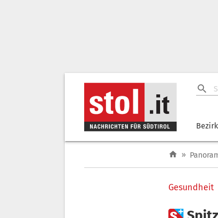
Bezir
»
Panora
Gesundheit

Spit