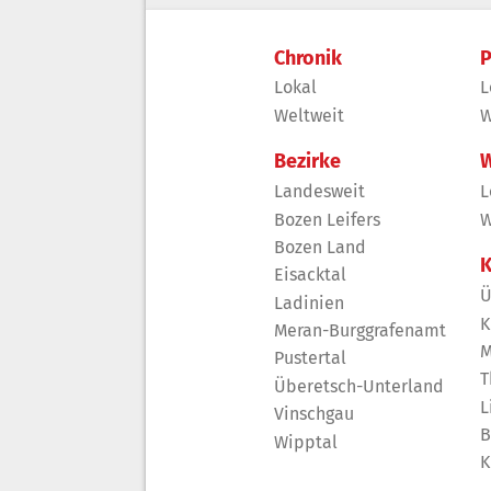
Chronik
P
Lokal
L
Weltweit
W
Bezirke
W
Landesweit
L
Bozen Leifers
W
Bozen Land
K
Eisacktal
Ü
Ladinien
K
Meran-Burggrafenamt
M
Pustertal
T
Überetsch-Unterland
L
Vinschgau
B
Wipptal
K