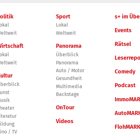
olitik
Sport
s+ im Übe
okal
Lokal
Events
eltweit
Weltweit
Rätsel
irtschaft
Panorama
okal
Überblick
Leserrepo
eltweit
Panorama
Auto / Motor
Comedy
ultur
Gesundheit
berblick
Podcast
Multimedia
unst
Backstage
ImmoMAR
usik
OnTour
heater
AutoMAR
iteratur
Videos
ildung
FlohMAR
ino / TV