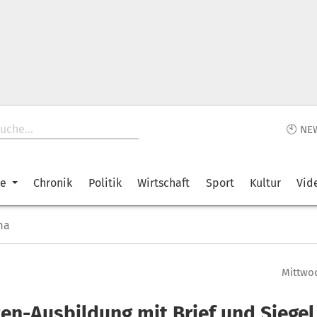
🕙 NE
ke
Chronik
Politik
Wirtschaft
Sport
Kultur
Vid
ma
Mittwoc
zen-Ausbildung mit Brief und Siegel