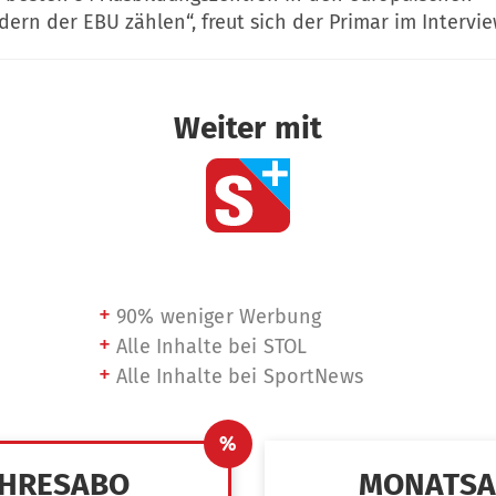
dern der EBU zählen“, freut sich der Primar im Intervie