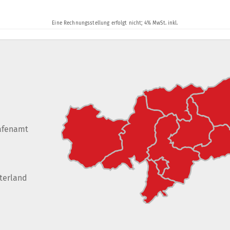
afenamt
terland