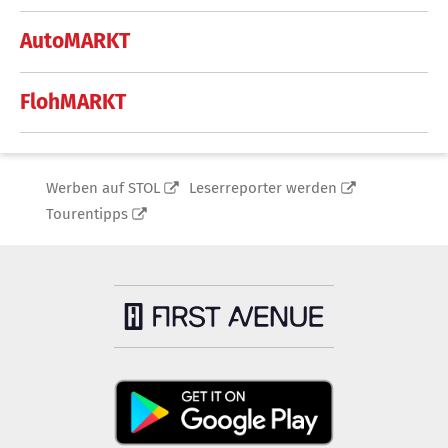
AutoMARKT
FlohMARKT
Werben auf STOL
Leserreporter werden
Tourentipps