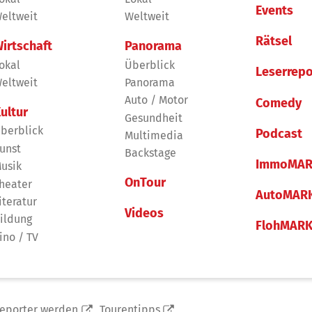
Events
eltweit
Weltweit
Rätsel
irtschaft
Panorama
okal
Überblick
Leserrepo
eltweit
Panorama
Auto / Motor
Comedy
ultur
Gesundheit
berblick
Podcast
Multimedia
unst
Backstage
ImmoMAR
usik
OnTour
heater
AutoMAR
iteratur
Videos
ildung
FlohMAR
ino / TV
reporter werden
Tourentipps