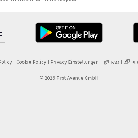
Policy
|
Cookie Policy
|
Privacy Einstellungen
|
|
FAQ
Pu
2
©
2026
First Avenue GmbH