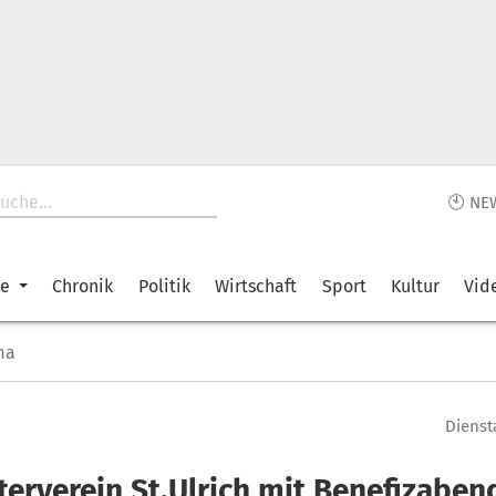
🕙 NE
ke
Chronik
Politik
Wirtschaft
Sport
Kultur
Vid
ma
Diensta
terverein St.Ulrich mit Benefizaben