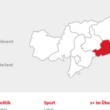
afenamt
terland
olitik
Sport
s+ im Übe
okal
Lokal