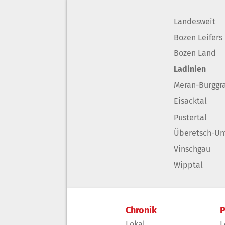
Landesweit
Bozen Leifers
Bozen Land
Ladinien
Meran-Burggr
Eisacktal
Pustertal
Überetsch-Un
Vinschgau
Wipptal
Chronik
P
Lokal
L