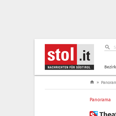
Bezir
»
Panora
Panorama

Thea