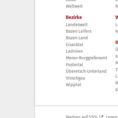
Weltweit
W
Bezirke
W
Landesweit
L
Bozen Leifers
W
Bozen Land
K
Eisacktal
Ü
Ladinien
K
Meran-Burggrafenamt
M
Pustertal
T
Überetsch-Unterland
L
Vinschgau
B
Wipptal
K
Werben auf STOL
Leser