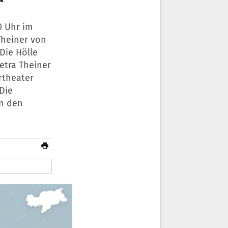
0 Uhr im
Theiner von
"Die Hölle
etra Theiner
ertheater
 Die
en den