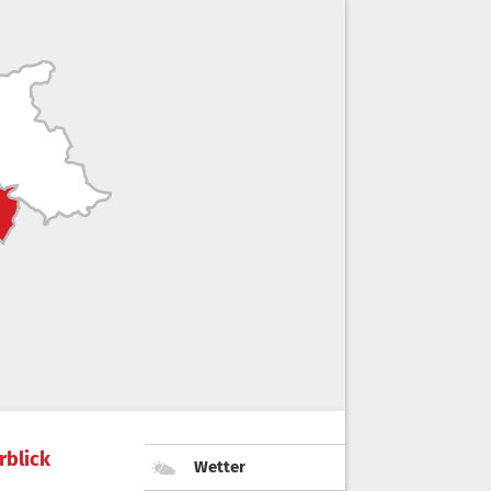
rblick
Wetter