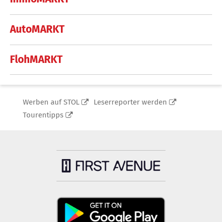
AutoMARKT
FlohMARKT
Werben auf STOL
Leserreporter werden
Tourentipps