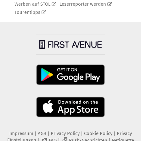
Werben auf STOL
Leserreporter werden
Tourentipps
Impressum
|
AGB
|
Privacy Policy
|
Cookie Policy
|
Privacy
Einstellungen
|
|
|
FAQ
Push-Nachrichten
Netiquette
2