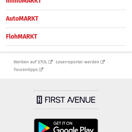
ImmoMARKT
AutoMARKT
FlohMARKT
Werben auf STOL
Leserreporter werden
Tourentipps