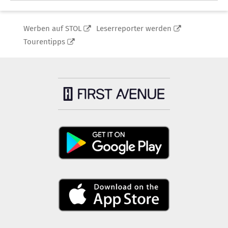
Werben auf STOL
Leserreporter werden
Tourentipps