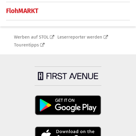
FlohMARKT
Werben auf STOL
Leserreporter werden
Tourentipps