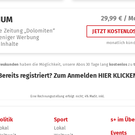
olitik
Sport
s+ im Übe
okal
Lokal
Events