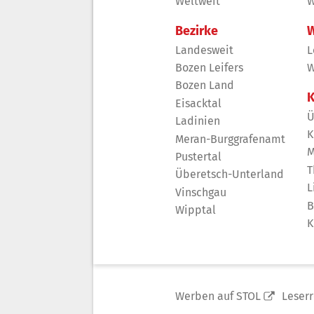
Weltweit
W
Bezirke
W
Landesweit
L
Bozen Leifers
W
Bozen Land
K
Eisacktal
Ü
Ladinien
K
Meran-Burggrafenamt
M
Pustertal
T
Überetsch-Unterland
L
Vinschgau
B
Wipptal
K
Werben auf STOL
Leser