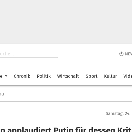
🕙 NE
ke
Chronik
Politik
Wirtschaft
Sport
Kultur
Vid
ma
Samstag, 24.
p applaudiert Putin für dessen Krit