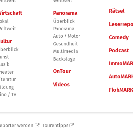
eltweit
Weltweit
Rätsel
irtschaft
Panorama
okal
Überblick
Leserrepo
eltweit
Panorama
Auto / Motor
Comedy
ultur
Gesundheit
berblick
Podcast
Multimedia
unst
Backstage
ImmoMAR
usik
OnTour
heater
AutoMAR
iteratur
Videos
ildung
FlohMAR
ino / TV
reporter werden
Tourentipps