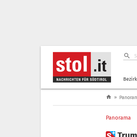
Bezir
»
Panora
Panorama

Trum