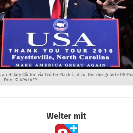
k an Hillary Clinton via Twitter-Nachricht zu: Der designierte US-P
 -
Foto: © APA/AFP