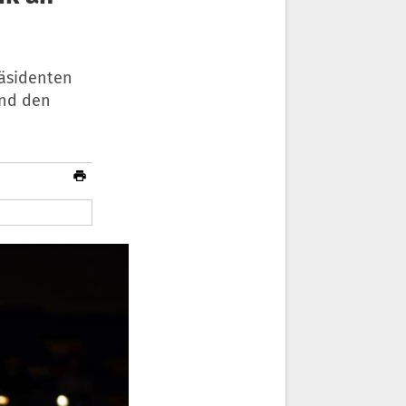
räsidenten
und den