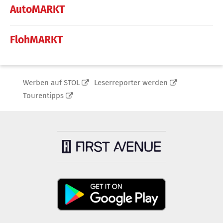
AutoMARKT
FlohMARKT
Werben auf STOL
Leserreporter werden
Tourentipps