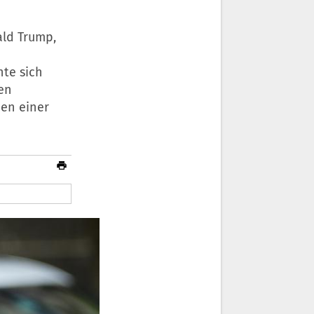
ald Trump,
u
nte sich
en
men einer