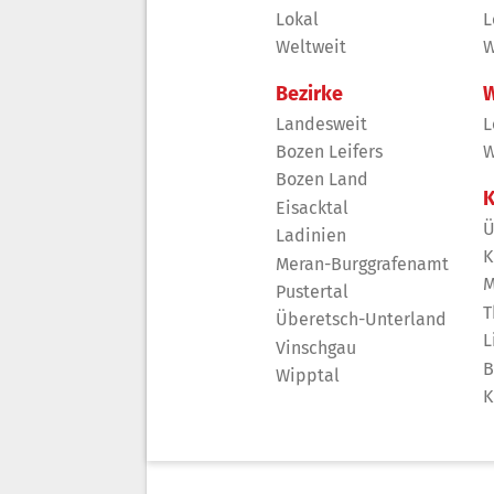
Lokal
L
Weltweit
W
Bezirke
W
Landesweit
L
Bozen Leifers
W
Bozen Land
K
Eisacktal
Ü
Ladinien
K
Meran-Burggrafenamt
M
Pustertal
T
Überetsch-Unterland
L
Vinschgau
B
Wipptal
K