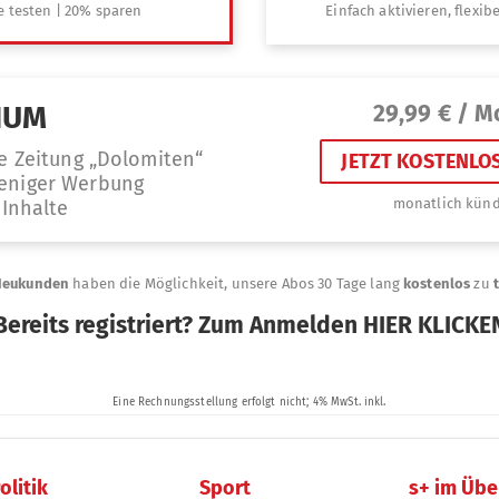
olitik
Sport
s+ im Übe