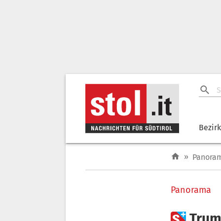
Bezir
»
Panora
Panorama

Trum