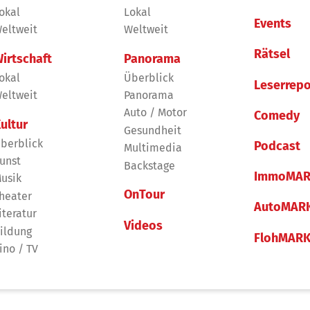
okal
Lokal
Events
eltweit
Weltweit
Rätsel
irtschaft
Panorama
okal
Überblick
Leserrepo
eltweit
Panorama
Auto / Motor
Comedy
ultur
Gesundheit
berblick
Podcast
Multimedia
unst
Backstage
ImmoMAR
usik
OnTour
heater
AutoMAR
iteratur
Videos
ildung
FlohMAR
ino / TV