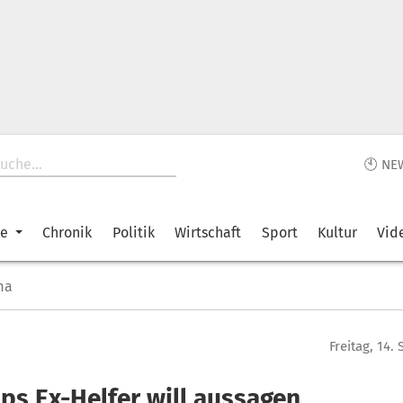
🕙 NE
ke
Chronik
Politik
Wirtschaft
Sport
Kultur
Vid
ma
Freitag, 14.
ps Ex-Helfer will aussagen