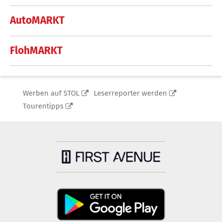
AutoMARKT
FlohMARKT
Werben auf STOL
Leserreporter werden
Tourentipps