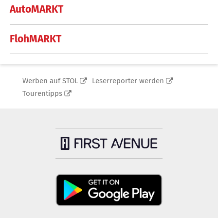
AutoMARKT
FlohMARKT
Werben auf STOL
Leserreporter werden
Tourentipps