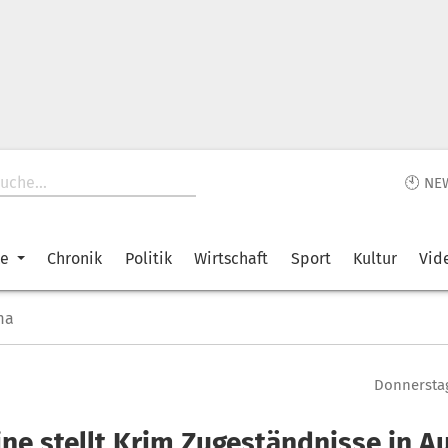
🕙 NE
ke
Chronik
Politik
Wirtschaft
Sport
Kultur
Vid
ma
Donnerstag
ine stellt Krim Zugeständnisse in A