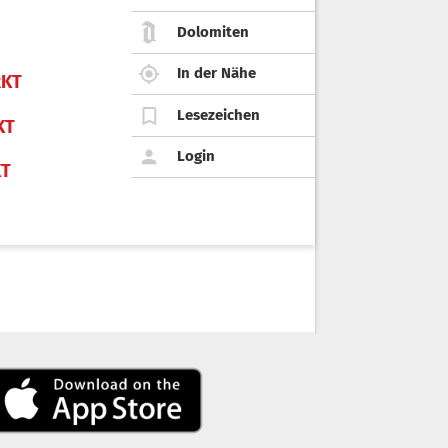
Dolomiten
In der Nähe
KT
Lesezeichen
KT
Login
KT