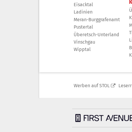
K
Eisacktal
Ü
Ladinien
K
Meran-Burggrafenamt
M
Pustertal
T
Überetsch-Unterland
L
Vinschgau
B
Wipptal
K
Werben auf STOL
Leser