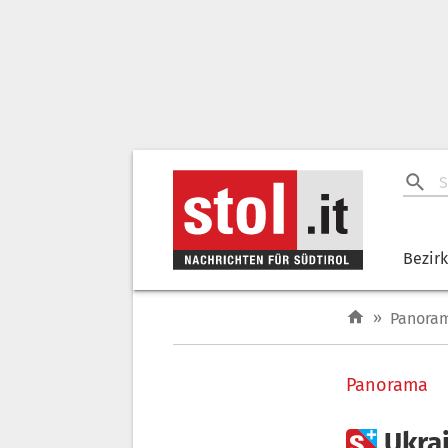
Bezir
»
Panora
Panorama

Ukra