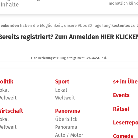
olitik
Sport
s+ im Übe
okal
Lokal
Events
eltweit
Weltweit
Rätsel
irtschaft
Panorama
okal
Überblick
Leserrepo
eltweit
Panorama
Auto / Motor
Comedy