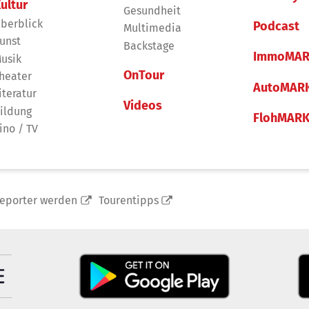
ultur
Gesundheit
berblick
Podcast
Multimedia
unst
Backstage
ImmoMAR
usik
OnTour
heater
AutoMAR
iteratur
Videos
ildung
FlohMAR
ino / TV
reporter werden
Tourentipps