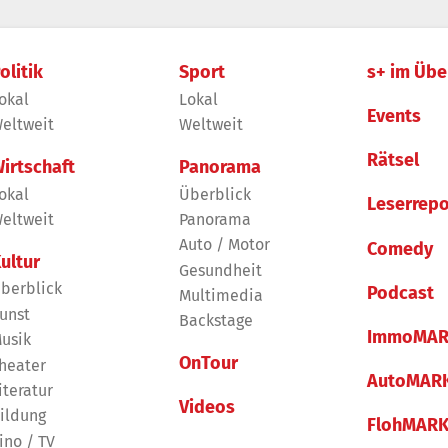
olitik
Sport
s+ im Übe
okal
Lokal
Events
eltweit
Weltweit
Rätsel
irtschaft
Panorama
okal
Überblick
Leserrepo
eltweit
Panorama
Auto / Motor
Comedy
ultur
Gesundheit
berblick
Podcast
Multimedia
unst
Backstage
ImmoMAR
usik
OnTour
heater
AutoMAR
iteratur
Videos
ildung
FlohMAR
ino / TV