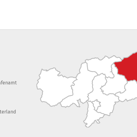
afenamt
terland