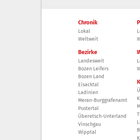
Chronik
P
Lokal
L
Weltweit
W
Bezirke
W
Landesweit
L
Bozen Leifers
W
Bozen Land
K
Eisacktal
Ü
Ladinien
K
Meran-Burggrafenamt
M
Pustertal
T
Überetsch-Unterland
L
Vinschgau
B
Wipptal
K