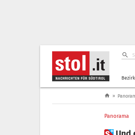
Bezir
»
Panora
Panorama

Und 