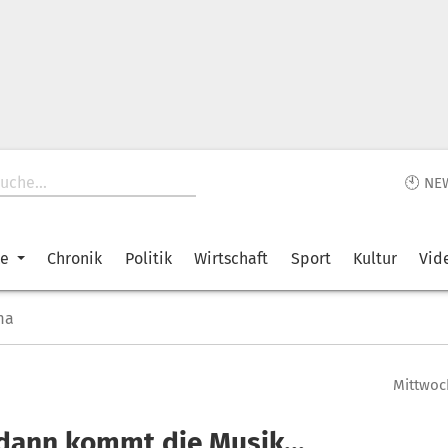
🕙 NE
ke
Chronik
Politik
Wirtschaft
Sport
Kultur
Vid
ma
Mittwoch
dann kommt die Musik...