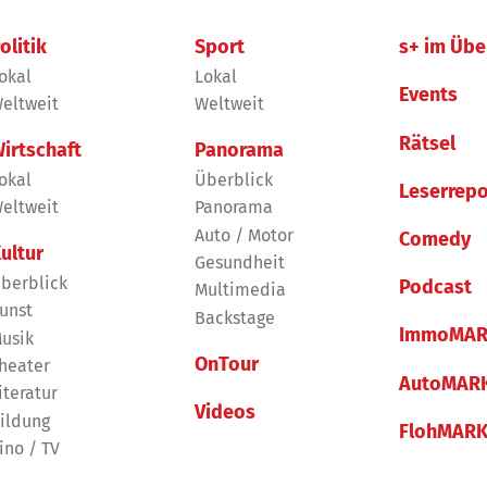
olitik
Sport
s+ im Übe
okal
Lokal
Events
eltweit
Weltweit
Rätsel
irtschaft
Panorama
okal
Überblick
Leserrepo
eltweit
Panorama
Auto / Motor
Comedy
ultur
Gesundheit
berblick
Podcast
Multimedia
unst
Backstage
ImmoMAR
usik
OnTour
heater
AutoMAR
iteratur
Videos
ildung
FlohMAR
ino / TV