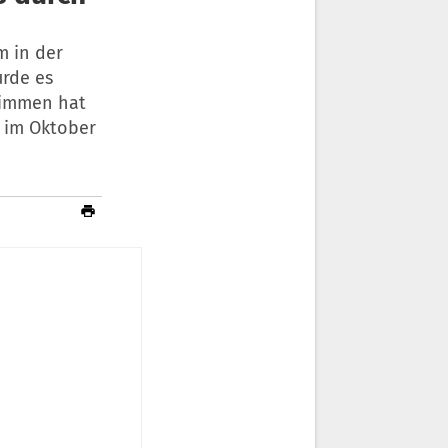
m in der
rde es
stimmen hat
 im Oktober