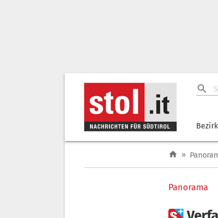
Bezir
»
Panora
Panorama

Verf