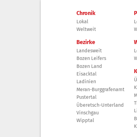
Chronik
P
Lokal
L
Weltweit
W
Bezirke
W
Landesweit
L
Bozen Leifers
W
Bozen Land
K
Eisacktal
Ü
Ladinien
K
Meran-Burggrafenamt
M
Pustertal
T
Überetsch-Unterland
L
Vinschgau
B
Wipptal
K