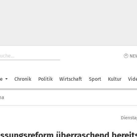
🕙 NE
ke
Chronik
Politik
Wirtschaft
Sport
Kultur
Vid
ma
Dienstag
assungsreform überraschend bereit