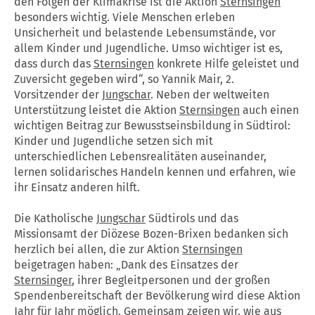
den Folgen der Klimakrise ist die Aktion
Sternsingen
besonders wichtig. Viele Menschen erleben
Unsicherheit und belastende Lebensumstände, vor
allem Kinder und Jugendliche. Umso wichtiger ist es,
dass durch das
Sternsingen
konkrete Hilfe geleistet und
Zuversicht gegeben wird“, so Yannik Mair, 2.
Vorsitzender der
Jungschar
. Neben der weltweiten
Unterstützung leistet die Aktion
Sternsingen
auch einen
wichtigen Beitrag zur Bewusstseinsbildung in Südtirol:
Kinder und Jugendliche setzen sich mit
unterschiedlichen Lebensrealitäten auseinander,
lernen solidarisches Handeln kennen und erfahren, wie
ihr Einsatz anderen hilft.
Die Katholische
Jungschar
Südtirols und das
Missionsamt der Diözese Bozen-Brixen bedanken sich
herzlich bei allen, die zur Aktion
Sternsingen
beigetragen haben: „Dank des Einsatzes der
Sternsinger
, ihrer Begleitpersonen und der großen
Spendenbereitschaft der Bevölkerung wird diese Aktion
Jahr für Jahr möglich. Gemeinsam zeigen wir, wie aus