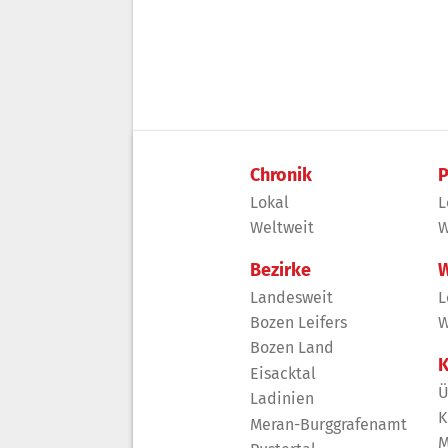
Chronik
P
Lokal
L
Weltweit
W
Bezirke
W
Landesweit
L
Bozen Leifers
W
Bozen Land
K
Eisacktal
Ü
Ladinien
K
Meran-Burggrafenamt
M