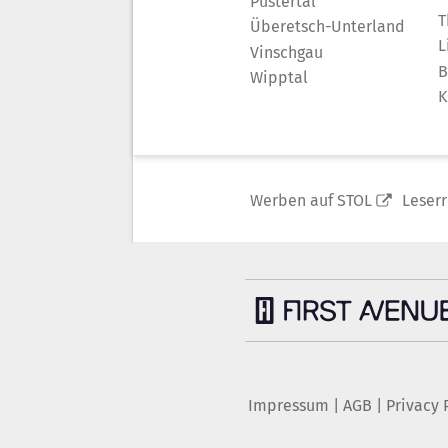
Pustertal
T
Überetsch-Unterland
L
Vinschgau
B
Wipptal
K
Werben auf STOL
Leser
Impressum
|
AGB
|
Privacy 