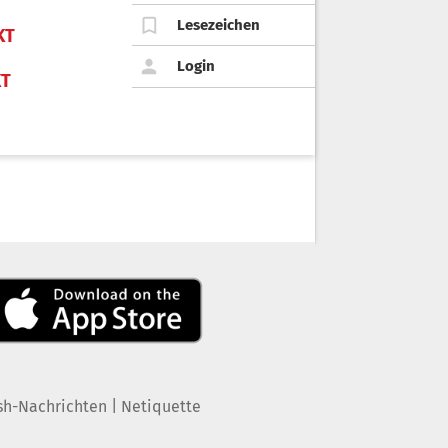
Lesezeichen
KT
Login
KT
|
sh-Nachrichten
Netiquette