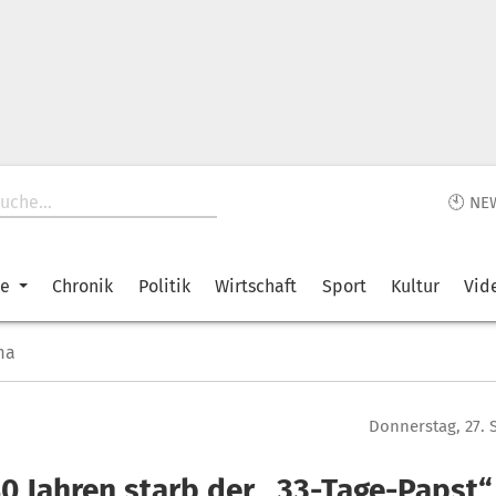
🕙 NE
ke
Chronik
Politik
Wirtschaft
Sport
Kultur
Vid
ma
Donnerstag, 27.
40 Jahren starb der „33-Tage-Papst“