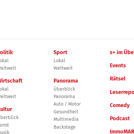
olitik
Sport
s+ im Übe
okal
Lokal
Events
eltweit
Weltweit
Rätsel
irtschaft
Panorama
okal
Überblick
Leserrepo
eltweit
Panorama
Auto / Motor
Comedy
ultur
Gesundheit
berblick
Podcast
Multimedia
unst
Backstage
ImmoMAR
usik