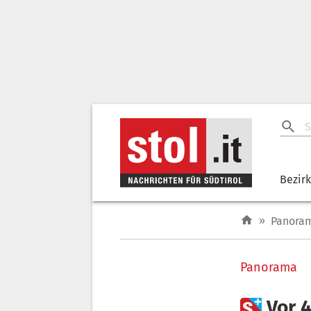
Bezir
»
Panora
Panorama

Vor 