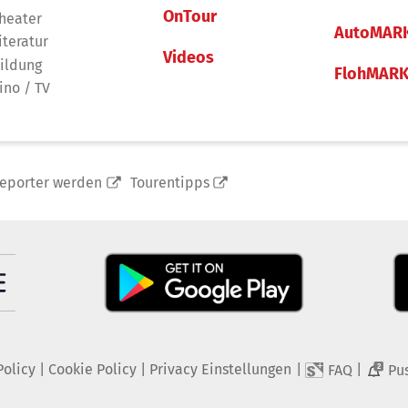
OnTour
heater
AutoMAR
iteratur
Videos
ildung
FlohMAR
ino / TV
reporter werden
Tourentipps
Policy
|
Cookie Policy
|
Privacy Einstellungen
|
|
FAQ
Pu
2