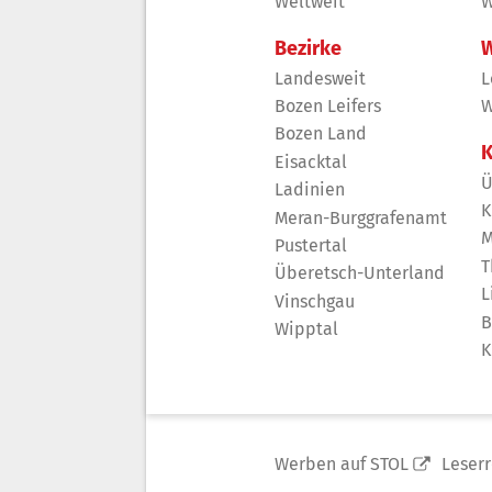
Weltweit
W
Bezirke
W
Landesweit
L
Bozen Leifers
W
Bozen Land
K
Eisacktal
Ü
Ladinien
K
Meran-Burggrafenamt
M
Pustertal
T
Überetsch-Unterland
L
Vinschgau
B
Wipptal
K
Werben auf STOL
Leser