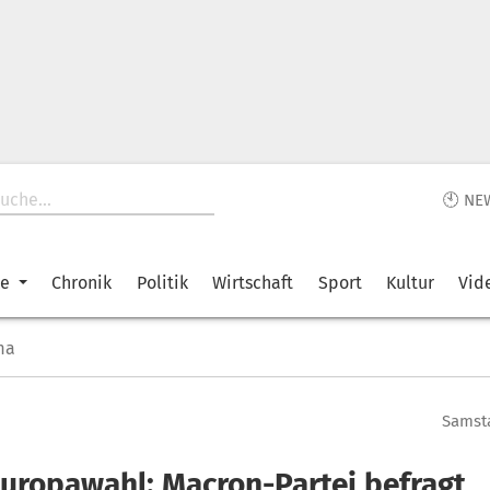
🕙 NE
ke
Chronik
Politik
Wirtschaft
Sport
Kultur
Vid
ma
Samsta
Europawahl: Macron-Partei befragt