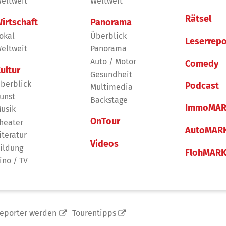
eltweit
Weltweit
Rätsel
irtschaft
Panorama
okal
Überblick
Leserrepo
eltweit
Panorama
Auto / Motor
Comedy
ultur
Gesundheit
berblick
Podcast
Multimedia
unst
Backstage
ImmoMAR
usik
OnTour
heater
AutoMAR
iteratur
Videos
ildung
FlohMAR
ino / TV
reporter werden
Tourentipps