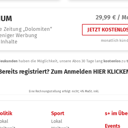
olitik
Sport
s+ im Übe
okal
Lokal
Events