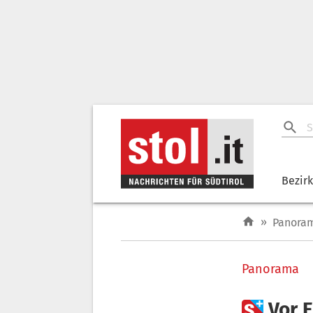
Bezir
»
Panora
Panorama

Vor 