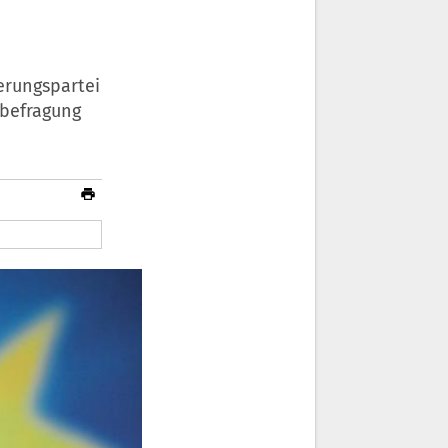
erungspartei
rbefragung