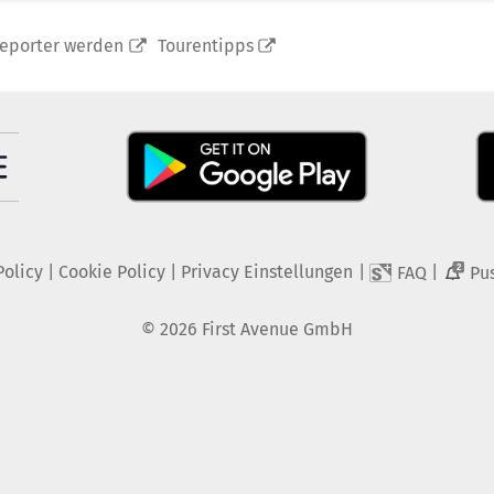
reporter werden
Tourentipps
Policy
|
Cookie Policy
|
Privacy Einstellungen
|
|
FAQ
Pu
2
©
2026
First Avenue GmbH