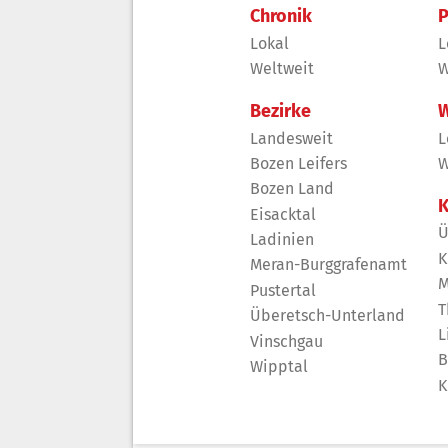
Chronik
P
Lokal
L
Weltweit
W
Bezirke
W
Landesweit
L
Bozen Leifers
W
Bozen Land
K
Eisacktal
Ü
Ladinien
K
Meran-Burggrafenamt
M
Pustertal
T
Überetsch-Unterland
L
Vinschgau
B
Wipptal
K