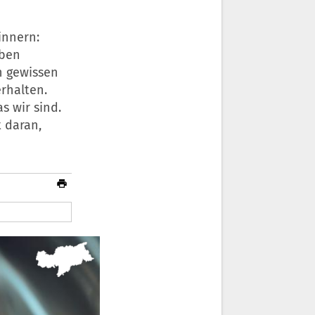
innern:
eben
n gewissen
rhalten.
s wir sind.
 daran,