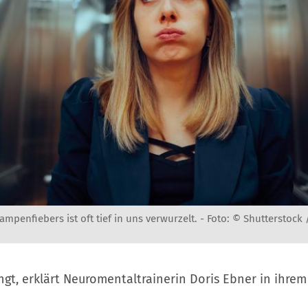
mpenfiebers ist oft tief in uns verwurzelt. -
Foto: © Shutterstock 
ngt, erklärt Neuromentaltrainerin Doris Ebner in ihre