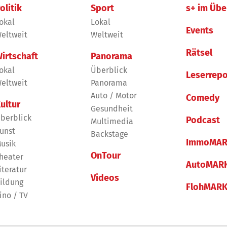
olitik
Sport
s+ im Übe
okal
Lokal
Events
eltweit
Weltweit
Rätsel
irtschaft
Panorama
okal
Überblick
Leserrepo
eltweit
Panorama
Auto / Motor
Comedy
ultur
Gesundheit
berblick
Podcast
Multimedia
unst
Backstage
ImmoMAR
usik
OnTour
heater
AutoMAR
iteratur
Videos
ildung
FlohMAR
ino / TV