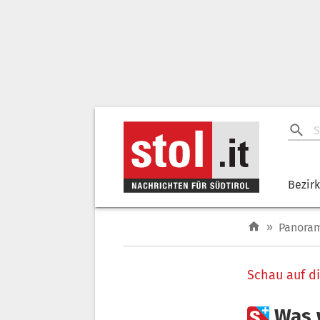
Bezir
»
Panora
Schau auf d

Was 