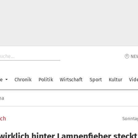
🕙 NE
ke
Chronik
Politik
Wirtschaft
Sport
Kultur
Vid
ma
ich
Sonntag
wirklich hinter Lampenfieber steckt