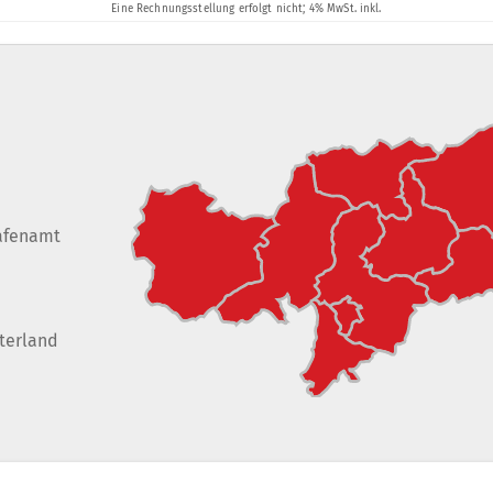
afenamt
terland