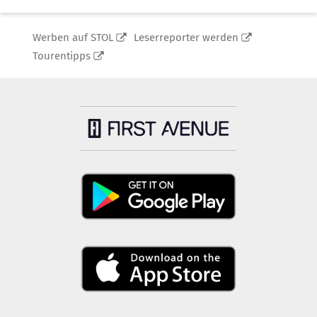
Werben auf STOL
Leserreporter werden
Tourentipps