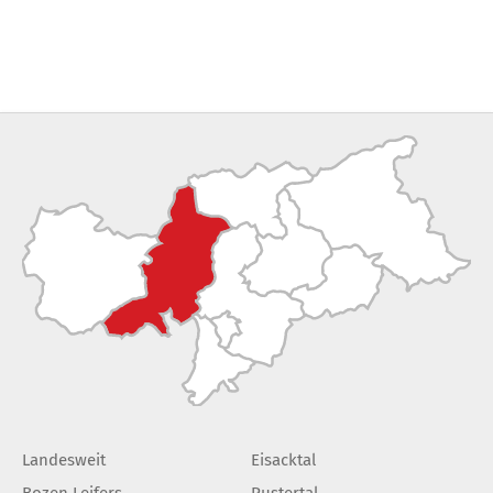
Landesweit
Eisacktal
Bozen Leifers
Pustertal