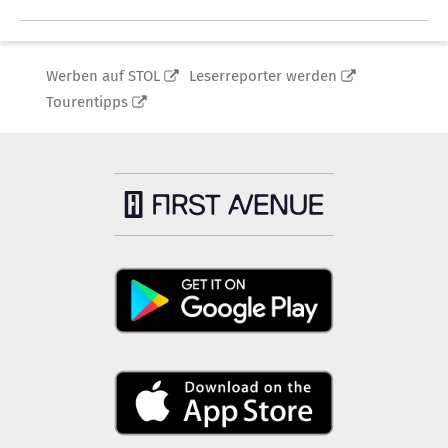
Werben auf STOL
Leserreporter werden
Tourentipps