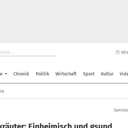
🕙 NE
ke
Chronik
Politik
Wirtschaft
Sport
Kultur
Vid
ma
Samstag
kräuter: Einheimisch und gsund