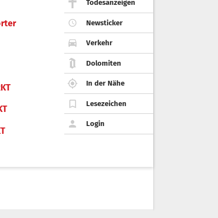
Todesanzeigen
rter
Newsticker
Verkehr
Dolomiten
In der Nähe
KT
Lesezeichen
KT
Login
KT