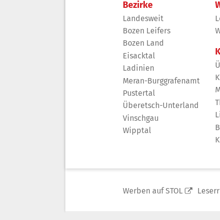
Bezirke
W
Landesweit
L
Bozen Leifers
W
Bozen Land
K
Eisacktal
Ü
Ladinien
K
Meran-Burggrafenamt
M
Pustertal
T
Überetsch-Unterland
L
Vinschgau
B
Wipptal
K
Werben auf STOL
Leser