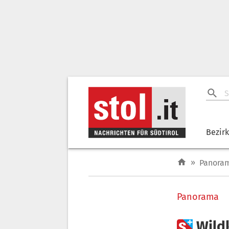
Bezir
»
Panora
Panorama

Wild