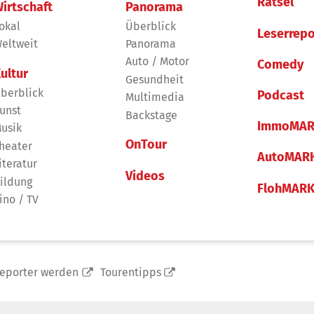
Rätsel
irtschaft
Panorama
okal
Überblick
Leserrepo
eltweit
Panorama
Auto / Motor
Comedy
ultur
Gesundheit
berblick
Podcast
Multimedia
unst
Backstage
ImmoMAR
usik
OnTour
heater
AutoMAR
iteratur
Videos
ildung
FlohMAR
ino / TV
reporter werden
Tourentipps