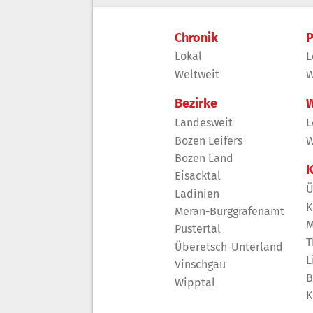
Chronik
P
Lokal
L
Weltweit
W
Bezirke
W
Landesweit
L
Bozen Leifers
W
Bozen Land
K
Eisacktal
Ü
Ladinien
K
Meran-Burggrafenamt
M
Pustertal
T
Überetsch-Unterland
L
Vinschgau
B
Wipptal
K