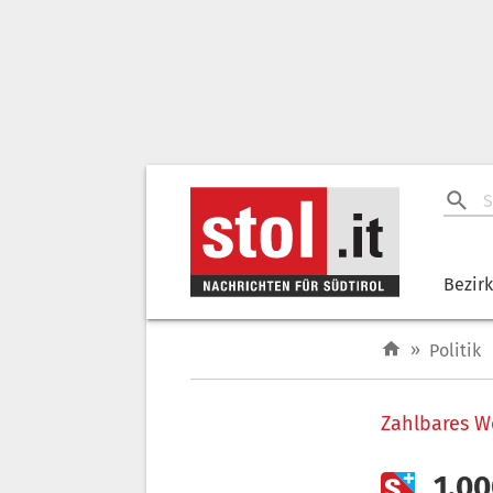
Bezir
»
Politik
Zahlbares 

„1.0