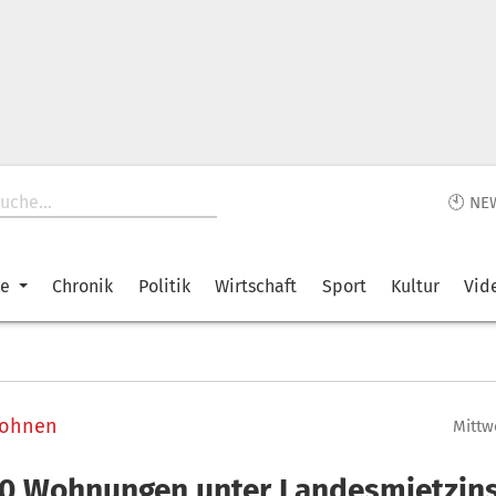
🕙 NE
ke
Chronik
Politik
Wirtschaft
Sport
Kultur
Vid
Wohnen
Mittwo
00 Wohnungen unter Landesmietzin