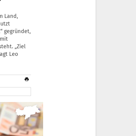
m Land,
utzt
l“ gegründet,
 mit
teht. „Ziel
agt Leo