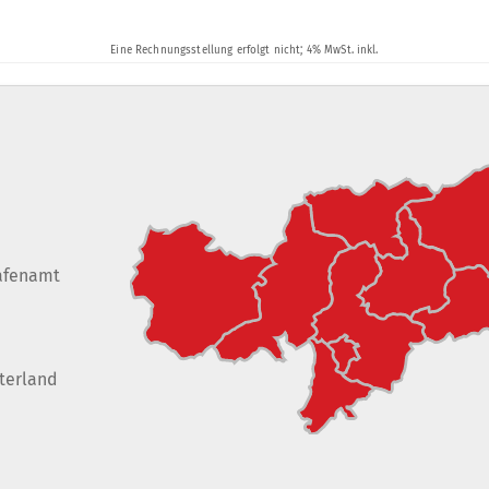
afenamt
terland