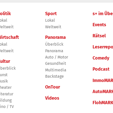
olitik
Sport
s+ im Übe
okal
Lokal
Events
eltweit
Weltweit
Rätsel
irtschaft
Panorama
okal
Überblick
Leserrepo
eltweit
Panorama
Auto / Motor
Comedy
ultur
Gesundheit
berblick
Podcast
Multimedia
unst
Backstage
ImmoMAR
usik
OnTour
heater
AutoMAR
iteratur
Videos
ildung
FlohMAR
ino / TV