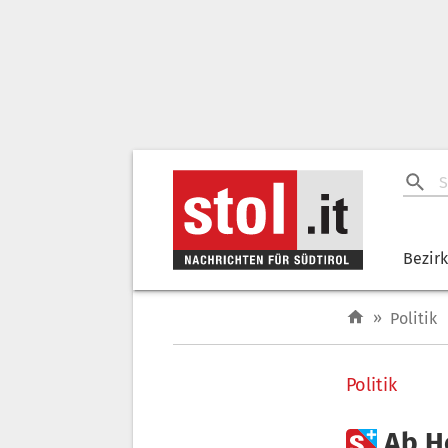
Bezir
»
Politik
Politik

Ab H