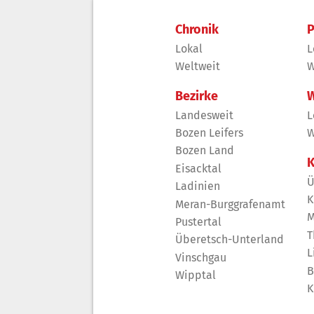
Chronik
P
Lokal
L
Weltweit
W
Bezirke
W
Landesweit
L
Bozen Leifers
W
Bozen Land
K
Eisacktal
Ü
Ladinien
K
Meran-Burggrafenamt
M
Pustertal
T
Überetsch-Unterland
L
Vinschgau
B
Wipptal
K