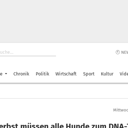
🕙 NE
ke
Chronik
Politik
Wirtschaft
Sport
Kultur
Vid
Mittwoc
erbst müssen alle Hunde zum DNA-