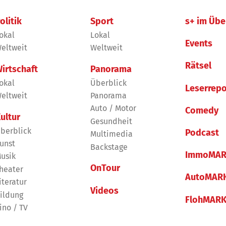
olitik
Sport
s+ im Übe
okal
Lokal
Events
eltweit
Weltweit
Rätsel
irtschaft
Panorama
okal
Überblick
Leserrepo
eltweit
Panorama
Auto / Motor
Comedy
ultur
Gesundheit
berblick
Podcast
Multimedia
unst
Backstage
ImmoMAR
usik
OnTour
heater
AutoMAR
iteratur
Videos
ildung
FlohMAR
ino / TV