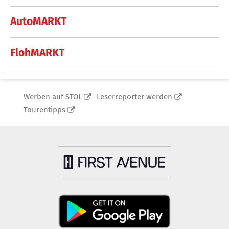
AutoMARKT
FlohMARKT
Werben auf STOL
Leserreporter werden
Tourentipps