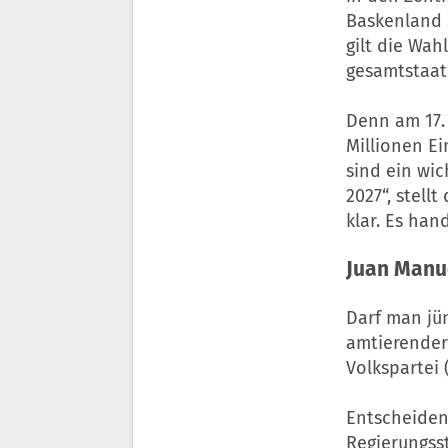
Baskenland 
gilt die Wah
gesamtstaat
Denn am 17. 
Millionen E
sind ein wi
2027“, stell
klar. Es han
Juan Manue
Darf man jü
amtierender
Volkspartei 
Entscheidend
Regierungsst