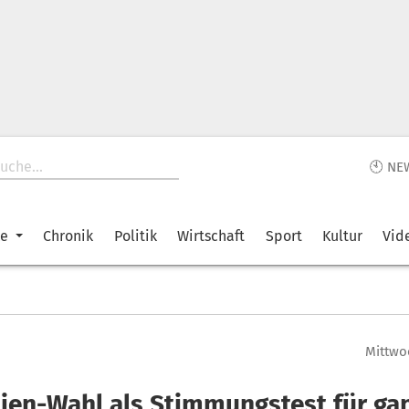
🕙 NE
ke
Chronik
Politik
Wirtschaft
Sport
Kultur
Vid
Mittwoc
ien-Wahl als Stimmungstest für ga