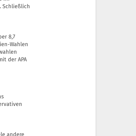
 Schließlich
er 8,7
sien-Wahlen
swahlen
mit der APA
ns
ervativen
ele andere