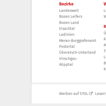
Bezirke
W
Landesweit
L
Bozen Leifers
W
Bozen Land
K
Eisacktal
Ü
Ladinien
K
Meran-Burggrafenamt
M
Pustertal
T
Überetsch-Unterland
L
Vinschgau
B
Wipptal
K
Werben auf STOL
Leser