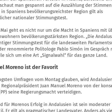
schaut man gespannt auf die Auszählung der Stimmen.
l in Spaniens bevölkerungsreichster Region gilt als
licher nationaler Stimmungstest.
Mai geht es nicht nur um die Macht in Spaniens mit üb
inwohnern bevölkerungsstärksten Region. „Die Andalu
chtiger Stimmungstest für die landesweiten Parlament
t der renommierte Politologe Pablo Simón im Gespräch 
dle sich um eine Art „Signalwahl“ für das ganze Land.
l Moreno ist der Favorit
ngsten Umfragen vom Montag glauben, wird Andalusie
 Regionalpräsident Juan Manuel Moreno von der kons
(PP) seine Regierungsmacht verteidigen.
 für Morenos Erfolg in Andalusien ist sein moderater
il. Er gilt als pragmatischer Landesvater. Anders als vi