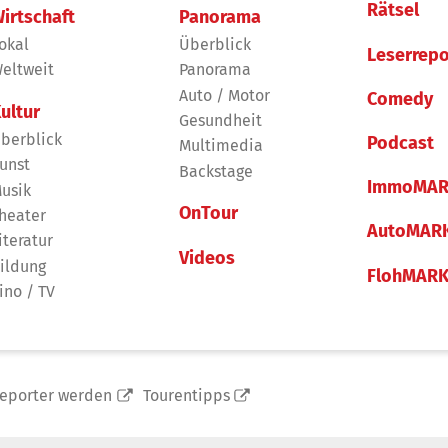
Rätsel
irtschaft
Panorama
okal
Überblick
Leserrepo
eltweit
Panorama
Auto / Motor
Comedy
ultur
Gesundheit
berblick
Podcast
Multimedia
unst
Backstage
ImmoMAR
usik
OnTour
heater
AutoMAR
iteratur
Videos
ildung
FlohMAR
ino / TV
reporter werden
Tourentipps