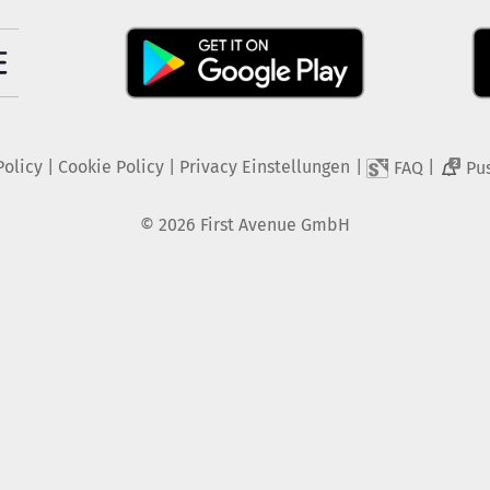
Policy
|
Cookie Policy
|
Privacy Einstellungen
|
|
FAQ
Pu
2
©
2026
First Avenue GmbH