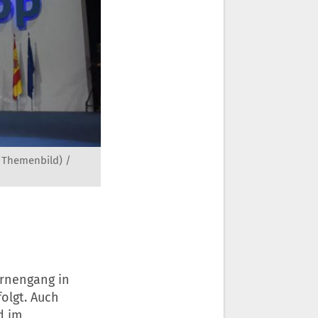
/Themenbild) /
Urnengang in
olgt. Auch
d im