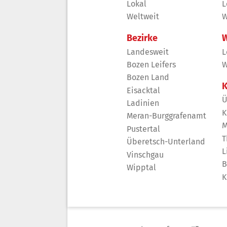
Lokal
L
Weltweit
W
Bezirke
W
Landesweit
L
Bozen Leifers
W
Bozen Land
K
Eisacktal
Ü
Ladinien
K
Meran-Burggrafenamt
M
Pustertal
T
Überetsch-Unterland
L
Vinschgau
B
Wipptal
K