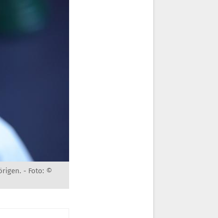
örigen. -
Foto: ©