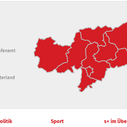
afenamt
terland
olitik
Sport
s+ im Übe