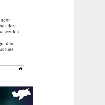
zenden
hes dort
age werden
egenden
soziale