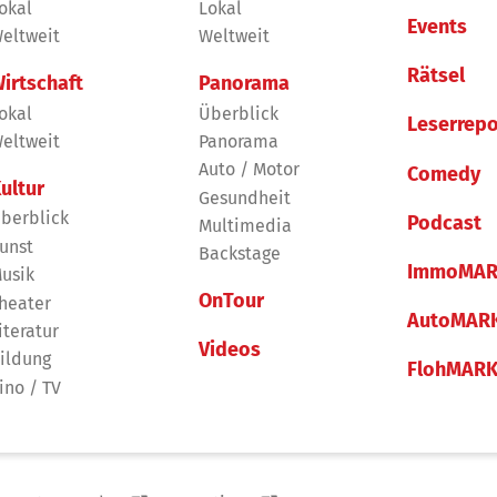
okal
Lokal
Events
eltweit
Weltweit
Rätsel
irtschaft
Panorama
okal
Überblick
Leserrepo
eltweit
Panorama
Auto / Motor
Comedy
ultur
Gesundheit
berblick
Podcast
Multimedia
unst
Backstage
ImmoMAR
usik
OnTour
heater
AutoMAR
iteratur
Videos
ildung
FlohMAR
ino / TV