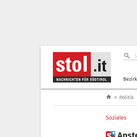
Bezir
»
Politik
Soziales

Anst