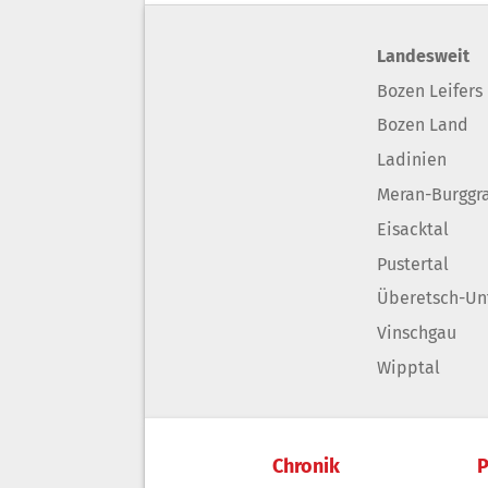
Landesweit
Bozen Leifers
Bozen Land
Ladinien
Meran-Burggr
Eisacktal
Pustertal
Überetsch-Un
Vinschgau
Wipptal
Chronik
P