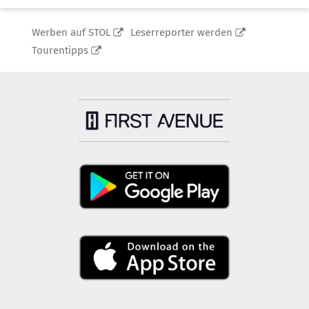
Werben auf STOL
Leserreporter werden
Tourentipps