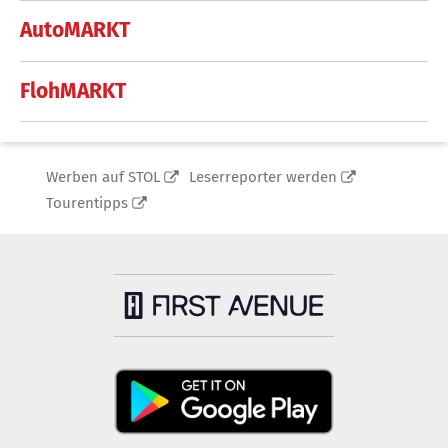
AutoMARKT
FlohMARKT
Werben auf STOL
Leserreporter werden
Tourentipps