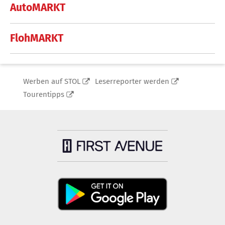
AutoMARKT
FlohMARKT
Werben auf STOL
Leserreporter werden
Tourentipps