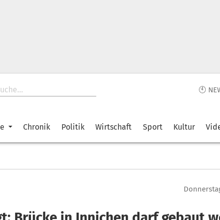
🕙 NE
ke
Chronik
Politik
Wirtschaft
Sport
Kultur
Vid
Donnerstag
gt: Brücke in Innichen darf gebaut 