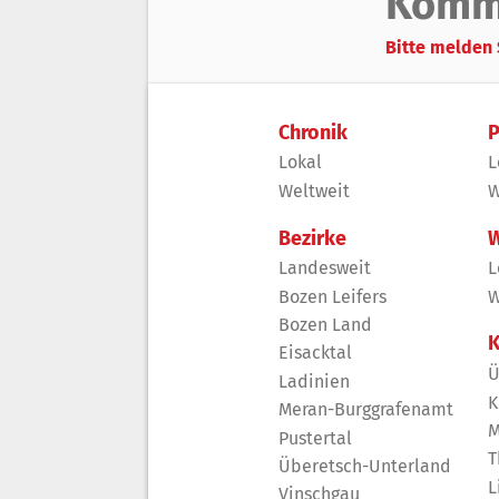
Komm
Bitte melden 
Chronik
P
Lokal
L
Weltweit
W
Bezirke
W
Landesweit
L
Bozen Leifers
W
Bozen Land
K
Eisacktal
Ü
Ladinien
K
Meran-Burggrafenamt
M
Pustertal
T
Überetsch-Unterland
L
Vinschgau