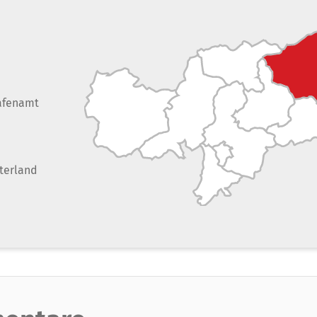
afenamt
terland