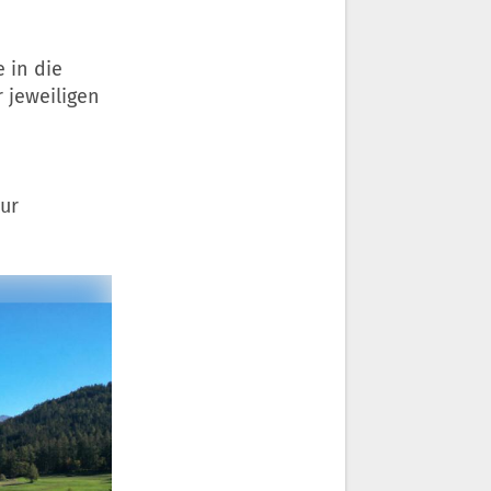
 in die
r jeweiligen
ur