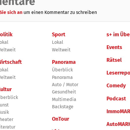
entare
Sie sich an
um einen Kommentar zu schreiben
olitik
Sport
s+ im Übe
okal
Lokal
Events
eltweit
Weltweit
Rätsel
irtschaft
Panorama
okal
Überblick
Leserrepo
eltweit
Panorama
Auto / Motor
Comedy
ultur
Gesundheit
berblick
Podcast
Multimedia
unst
Backstage
ImmoMAR
usik
OnTour
heater
AutoMAR
iteratur