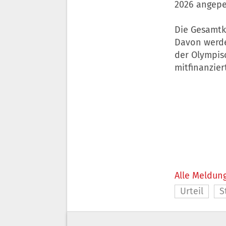
2026 angepei
Die Gesamtko
Davon werde
der Olympis
mitfinanzier
Alle Meldung
Urteil
S