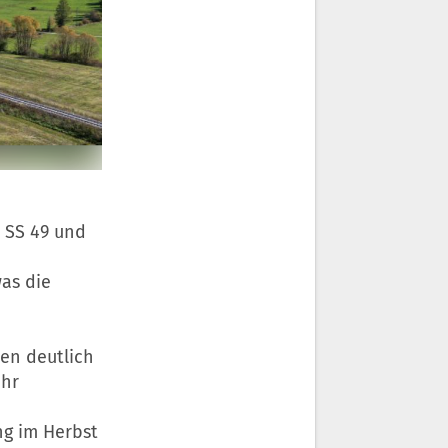
 SS 49 und
was die
en deutlich
ehr
ng im Herbst