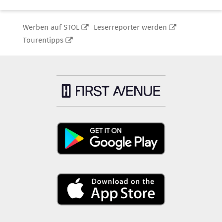
Werben auf STOL
Leserreporter werden
Tourentipps