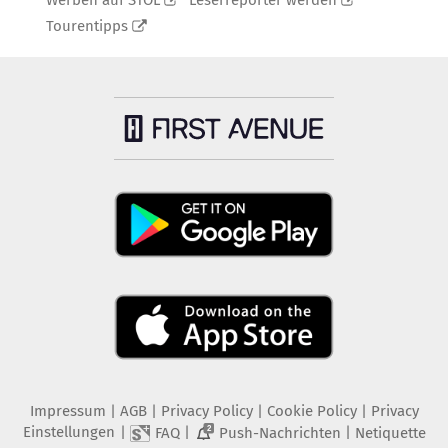
Werben auf STOL
Leserreporter werden
Tourentipps
Impressum
|
AGB
|
Privacy Policy
|
Cookie Policy
|
Privacy
Einstellungen
|
|
|
FAQ
Push-Nachrichten
Netiquette
2