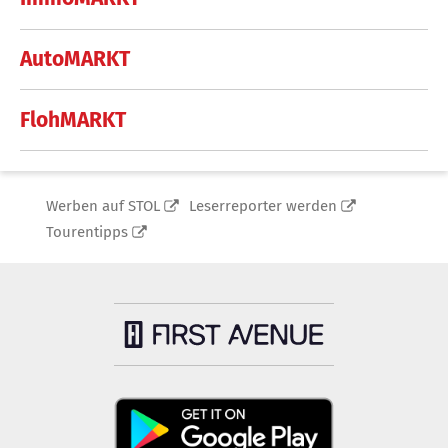
AutoMARKT
FlohMARKT
Werben auf STOL
Leserreporter werden
Tourentipps